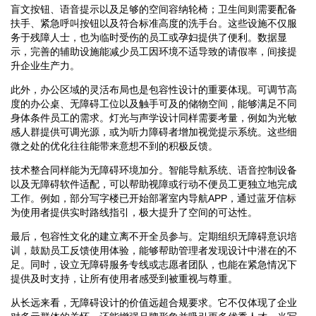
盲文按钮、语音提示以及足够的空间容纳轮椅；卫生间则需要配备
扶手、紧急呼叫按钮以及符合标准高度的洗手台。这些设施不仅服
务于残障人士，也为临时受伤的员工或孕妇提供了便利。数据显
示，完善的辅助设施能减少员工因环境不适导致的请假率，间接提
升企业生产力。
此外，办公区域的灵活布局也是包容性设计的重要体现。可调节高
度的办公桌、无障碍工位以及触手可及的储物空间，能够满足不同
身体条件员工的需求。灯光与声学设计同样需要考量，例如为光敏
感人群提供可调光源，或为听力障碍者增加视觉提示系统。这些细
微之处的优化往往能带来意想不到的积极反馈。
技术整合同样能为无障碍环境加分。智能导航系统、语音控制设备
以及无障碍软件适配，可以帮助视障或行动不便员工更独立地完成
工作。例如，部分写字楼已开始部署室内导航APP，通过蓝牙信标
为使用者提供实时路线指引，极大提升了空间的可达性。
最后，包容性文化的建立离不开全员参与。定期组织无障碍意识培
训，鼓励员工反馈使用体验，能够帮助管理者发现设计中潜在的不
足。同时，设立无障碍服务专线或志愿者团队，也能在紧急情况下
提供及时支持，让所有使用者感受到被重视与尊重。
从长远来看，无障碍设计的价值远超合规要求。它不仅体现了企业