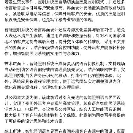
若发生突发事件，照明系统应自动切换至应急照明模式，并通过多
语言语音提示引导客户安全撤离。界面设计要涵盖紧急疏散路线指
示、紧急联系电话等信息，保障外籍客户的安全。优质的应急照明
预设既是安全保障，也是写字楼专业管理的体现。
智能照明系统的语言界面设计还应考虑文化差异与语言习惯，避免
因表达不清产生误解。通过用户调研和数据分析，针对不同国家和
地区的客户定制专属语言包，提升交互体验的精准度。采用图文并
茂的界面设计，结合触摸或语音控制功能，使外籍客户能够轻松操
作，增强智能照明系统的实用性与亲和力。
技术层面上，智能照明系统应具备灵活的语言切换机制，支持现场
自动识别访客语言偏好或由管理员预先设定。结合物联网技术，实
现照明控制与客户身份识别的联动，打造个性化的照明体验。此
外，系统应具备远程管理功能，便于运营团队实时调整预设内容，
优化夜间参观流程，实现智能化管理目标。
以公园道大厦为例，该建筑通过引入先进的智能照明语言界面设
计，实现了夜间外籍客户参观的高效管理。其多语言智能照明系统
涵盖入口、电梯厅、会议室及公共区域，结合人工智能语音识别，
极大提升了客户的参观体验和安全保障。此案例为同类写字楼提供
了可借鉴的设计思路和技术方案。
综上所述，智能照明语言界面在夜间外籍客户参观中的预设，应覆