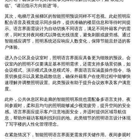
临”、“请沿指示方向前进”等。
其次，电梯厅及候梯区的智能照明预设同样不可忽视。此处照明应
配合语音及视觉提示同步操作，提供准确的楼层信息和等待时间提
示。语言界面需设计为自动切换不同语言，满足不同外籍客户的需
求，同时支持夜间模式以降低光线强度，避免刺眼或疲劳感。通过
智能感应调节，照明系统还应响应人数变化，保障节能且舒适的客
户体验。
进入办公区及会议室时，照明语言界面应具备更为细致的预设。会
议室内的照明不仅要满足基本照明需求，还需支持多场景切换，如
会议模式、演示模式及休息模式等。界面语言应涵盖操作指令、场
景切换提示以及紧急疏散信息，确保外籍客户在使用过程中能够快
速理解并调整照明设置。此类预设有助于提升会议效率及客户满意
度。
此外，公共休息区和走廊的智能照明系统也需配备多语言支持。夜
间参观时，柔和且均匀的照明能够减少视觉疲劳，提升空间的安全
感。语言界面应提示客户注意地面安全，并适时提供区域导航信
息，帮助外籍访客顺利找到目的地。此类细节的照明语言设计体现
了写字楼的人性化管理理念。
在紧急情况下，智能照明语言界面更需发挥关键作用。夜间参观时