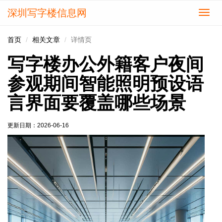
深圳写字楼信息网
切
换
导
首页
相关文章
详情页
航
写字楼办公外籍客户夜间
参观期间智能照明预设语
言界面要覆盖哪些场景
更新日期：
2026-06-16